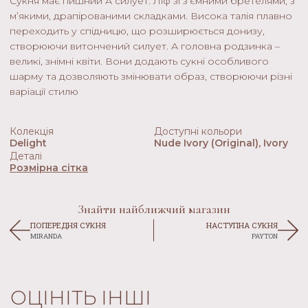
Сукня має пишний А силует. Ліф зі з’ємними бретелями, з
м’якими, драпірованими складками. Висока талія плавно
переходить у спідницю, що розширюється донизу,
створюючи витончений силует. А головна родзинка –
великі, знімні квіти. Вони додають сукні особливого
шарму та дозволяють змінювати образ, створюючи різні
варіації стилю
Колекція
Доступні кольори
Delight
Nude Ivory (original), Ivory
Деталі
Розмірна сітка
Знайти найближчий магазин
ПОПЕРЕДНЯ СУКНЯ
НАСТУПНА СУКНЯ
MIRANDA
PAYTON
ОЦІНІТЬ ІНШІ