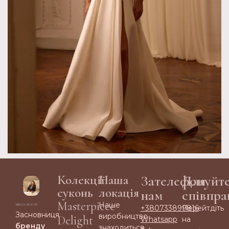
Колекції
Наша
Зателефонуйт
Для
суконь
локація
нам
співпра
Masterpiece
Наше
+380733899816
Перейтдіть
Засновниця
виробництво
Delight
Whatsapp
на
бренду
знаходиться