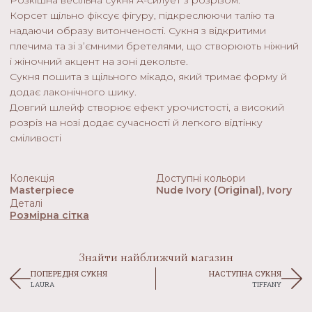
Корсет щільно фіксує фігуру, підкреслюючи талію та
надаючи образу витонченості. Сукня з відкритими
плечима та зі з’ємними бретелями, що створюють ніжний
і жіночний акцент на зоні декольте.
Сукня пошита з щільного мікадо, який тримає форму й
додає лаконічного шику.
Довгий шлейф створює ефект урочистості, а високий
розріз на нозі додає сучасності й легкого відтінку
сміливості
Колекція
Доступні кольори
Masterpiece
Nude Ivory (original), Ivory
Деталі
Розмірна сітка
Знайти найближчий магазин
ПОПЕРЕДНЯ СУКНЯ
НАСТУПНА СУКНЯ
LAURA
TIFFANY