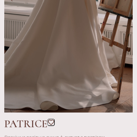
PATRICE
Розкішна весільна сукня А-силует з розрізом.