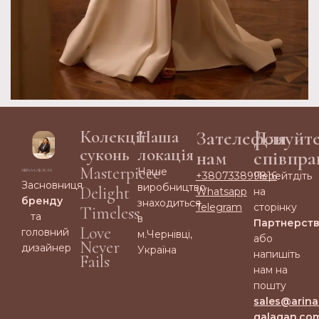
Колекції
Наша
Зателефонуйт
Для
суконь
локація
нам
співпра
Masterpiece
Наше
+380733899816
Перейтдіть
Засновниця
виробництво
Delight
Whatsapp
на
бренду
знаходиться
Telegram
сторінку
Timeless
та
в
Партнерст
Love
головний
м.Чернівці,
або
Never
дизайнер
Україна
напишіть
Fails
нам на
пошту
sales@arina
galagan.co