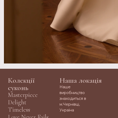
Колекції
Наша локація
суконь
Наше
виробництво
Masterpiece
знаходиться в
Delight
м.Чернівці,
Timeless
Україна
Love Never Fails