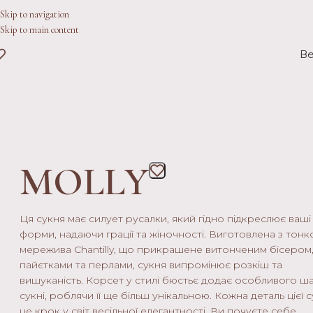
Skip to navigation
Skip to main content
Ве
MOLLY
Ця сукня має силует русалки, який гідно підкреслює ваші
форми, надаючи грації та жіночності. Виготовлена з тонк
мережива Chantilly, що прикрашене витонченим бісером
пайєтками та перлами, сукня випромінює розкіш та
вишуканість. Корсет у стилі бюстьє додає особливого ш
сукні, роблячи її ще більш унікальною. Кожна деталь цієї с
це крок у світ весільної елегантності. Ви почуєте себе