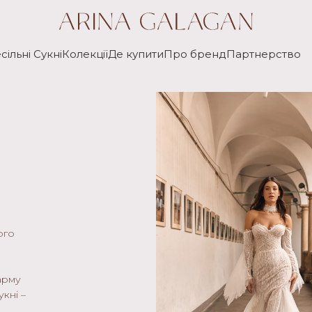
сільні Сукні
Колекції
Де купити
Про бренд
Партнерство
ого
,
арму
укні –