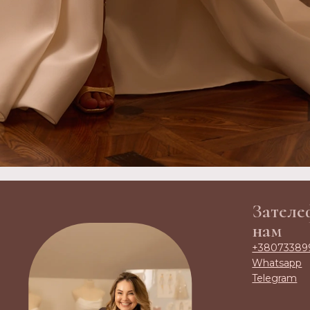
Зателе
нам
+38073389
Whatsapp
Telegram