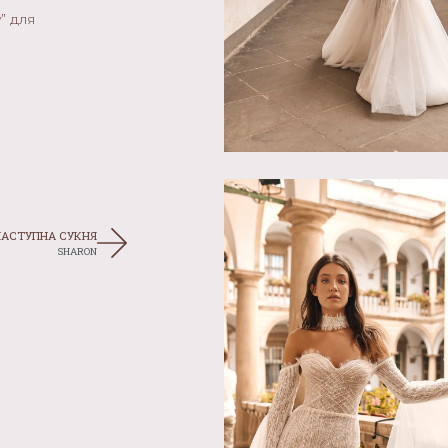
” для
НАСТУПНА СУКНЯ
SHARON