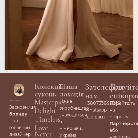
Колекції
Наша
Зателефонуйт
Для
суконь
локація
нам
співпра
Masterpiece
Наше
+380733899816
Перейтдіть
Засновниця
виробництво
Delight
Whatsapp
на
бренду
знаходиться
Telegram
сторінку
Timeless
та
в
Партнерст
Love
головний
м.Чернівці,
або
Never
дизайнер
Україна
напишіть