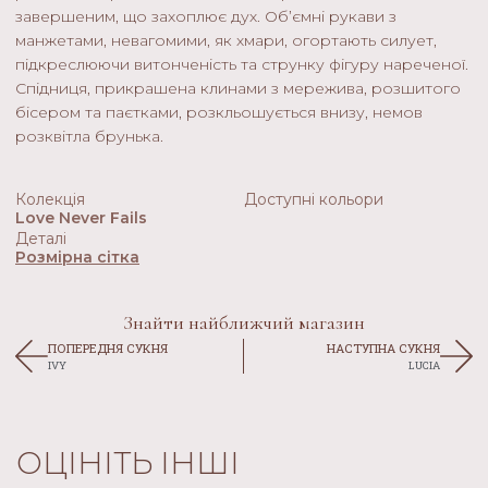
завершеним, що захоплює дух. Об’ємні рукави з
манжетами, невагомими, як хмари, огортають силует,
підкреслюючи витонченість та струнку фігуру нареченої.
Спідниця, прикрашена клинами з мережива, розшитого
бісером та паєтками, розкльошується внизу, немов
розквітла брунька.
Колекція
Доступні кольори
Love Never Fails
Деталі
Розмірна сітка
Знайти найближчий магазин
ПОПЕРЕДНЯ СУКНЯ
НАСТУПНА СУКНЯ
IVY
LUCIA
ОЦІНІТЬ ІНШІ