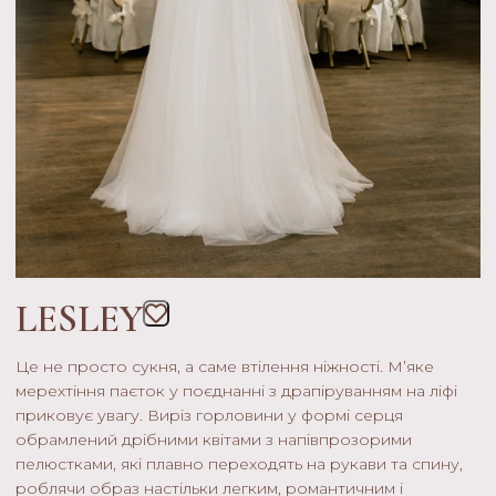
LESLEY
Це не просто сукня, а саме втілення ніжності. М’яке
мерехтіння паєток у поєднанні з драпіруванням на ліфі
приковує увагу. Виріз горловини у формі серця
обрамлений дрібними квітами з напівпрозорими
пелюстками, які плавно переходять на рукави та спину,
роблячи образ настільки легким, романтичним і