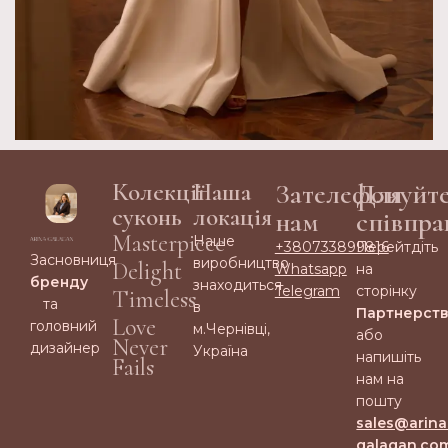
Колекції
Наша
Зателефонуйт
Для
суконь
локація
нам
співпра
Masterpiece
Наше
+380733899816
Перейтдіть
Засновниця
виробництво
Delight
Whatsapp
на
бренду
знаходиться
Telegram
сторінку
Timeless
та
в
Партнерст
Love
головний
м.Чернівці,
або
Never
дизайнер
Україна
напишіть
Fails
нам на
пошту
sales@arina
galagan.co