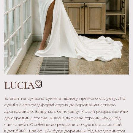
LUCIA
Елегантна сучасна сукня в підлогу прямого силуету. Ліф
сукні з вирізом у формі серця декорований легкою
драпіровкою. Ззаду має блискавку. Косий розріз, що йде
до середини стегна, м’яко відкриває стрункі ніжки під
час ходьби. Особливою родзинкою сукні є розкішний
відстібний шлейф. Він буде доречним під час урочистої